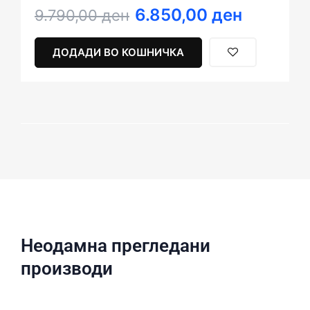
6.850,00
ден
Original
Current
9.790,00
ден
price
price
was:
is:
ДОДАДИ ВО КОШНИЧКА
9.790,00 ден.
6.850,00 ден.
Неодамна прегледани
производи