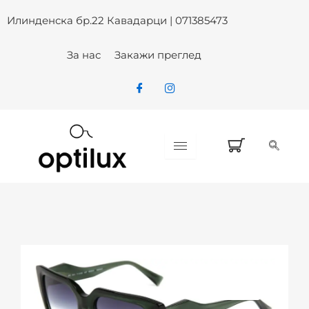
Skip
Илинденска бр.22 Кавадарци | 071385473
to
content
За нас
Закажи преглед