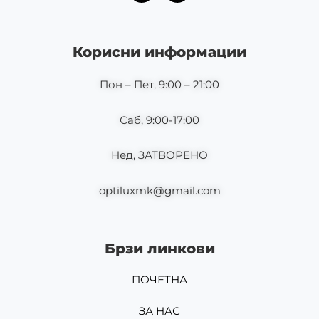
c
s
e
t
b
a
o
g
Корисни информации
o
r
k
a
m
Пон – Пет, 9:00 – 21:00
Саб, 9:00-17:00
Нед, ЗАТВОРЕНО
optiluxmk@gmail.com
Брзи линкови
ПОЧЕТНА
ЗА НАС