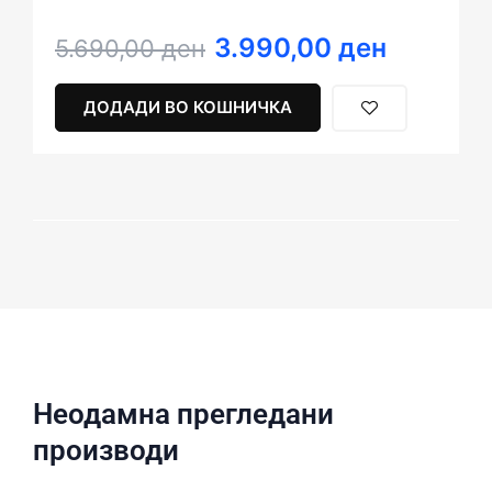
3.990,00
ден
Original
Current
5.690,00
ден
price
price
was:
is:
ДОДАДИ ВО КОШНИЧКА
5.690,00 ден.
3.990,00 ден.
Неодамна прегледани
производи