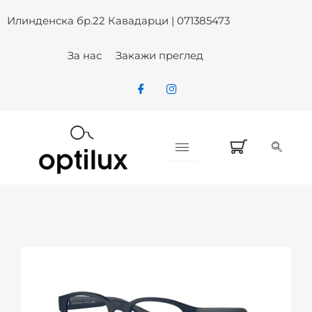
Skip
Илинденска бр.22 Кавадарци | 071385473
to
content
За нас
Закажи преглед