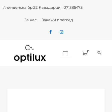
Skip
Илинденска бр.22 Кавадарци | 071385473
to
content
За нас
Закажи преглед