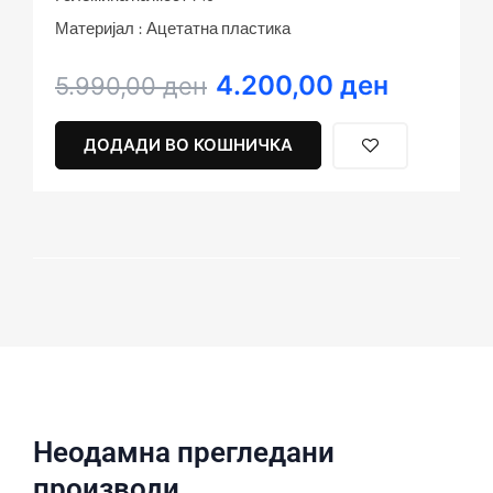
Материјал : Ацетатна пластика
4.200,00
ден
Original
Current
5.990,00
ден
price
price
was:
is:
ДОДАДИ ВО КОШНИЧКА
5.990,00 ден.
4.200,00 ден.
Неодамна прегледани
производи