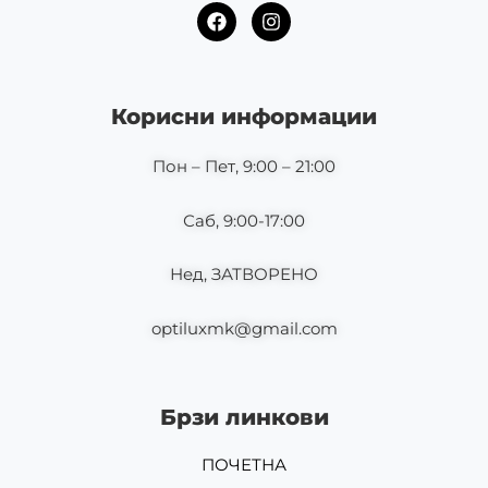
F
I
a
n
c
s
e
t
b
a
o
g
Корисни информации
o
r
k
a
m
Пон – Пет, 9:00 – 21:00
Саб, 9:00-17:00
Нед, ЗАТВОРЕНО
optiluxmk@gmail.com
Брзи линкови
ПОЧЕТНА