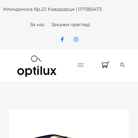
Skip
Илинденска бр.22 Кавадарци | 071385473
to
content
За нас
Закажи преглед