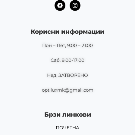
F
I
a
n
c
s
e
t
b
a
o
g
Корисни информации
o
r
k
a
m
Пон – Пет, 9:00 – 21:00
Саб, 9:00-17:00
Нед, ЗАТВОРЕНО
optiluxmk@gmail.com
Брзи линкови
ПОЧЕТНА