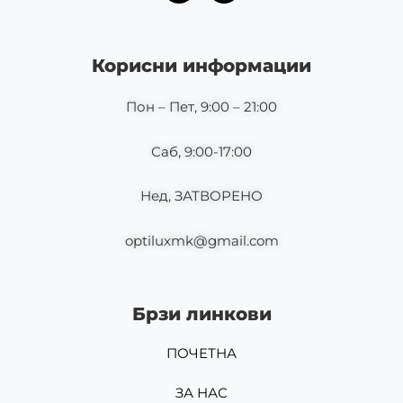
c
s
e
t
b
a
o
g
Корисни информации
o
r
k
a
m
Пон – Пет, 9:00 – 21:00
Саб, 9:00-17:00
Нед, ЗАТВОРЕНО
optiluxmk@gmail.com
Брзи линкови
ПОЧЕТНА
ЗА НАС