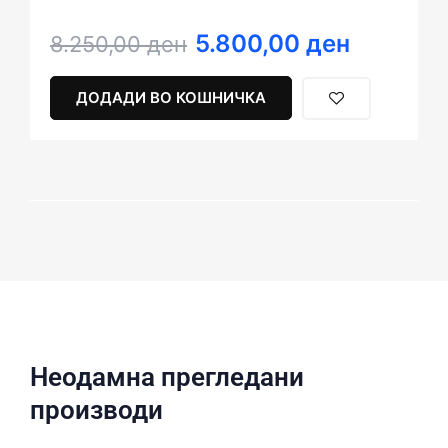
5.800,00
ден
Original
Current
8.250,00
ден
price
price
was:
is:
ДОДАДИ ВО КОШНИЧКА
8.250,00 ден.
5.800,00 ден.
Неодамна прегледани
производи