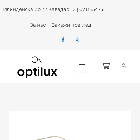
ARMANI EXCHANGE AX 2058S 61
Skip
Илинденска бр.22 Кавадарци | 071385473
to
content
За нас
Закажи преглед