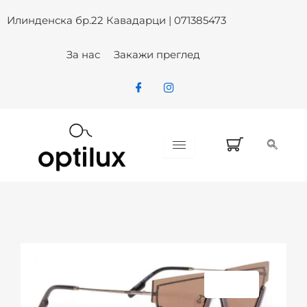
Skip
Илинденска бр.22 Кавадарци | 071385473
to
content
За нас
Закажи преглед