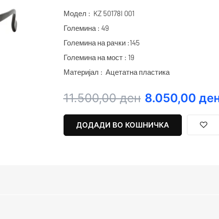
Модел : KZ 50178I 001
Големина : 49
Големина на рачки :145
Големина на мост : 19
Материјал : Ацетатна пластика
Original
Current
11.500,00
ден
8.050,00
де
price
price
was:
is:
ДОДАДИ ВО КОШНИЧКА
11.500,00 ден.
8.050,00 ден.