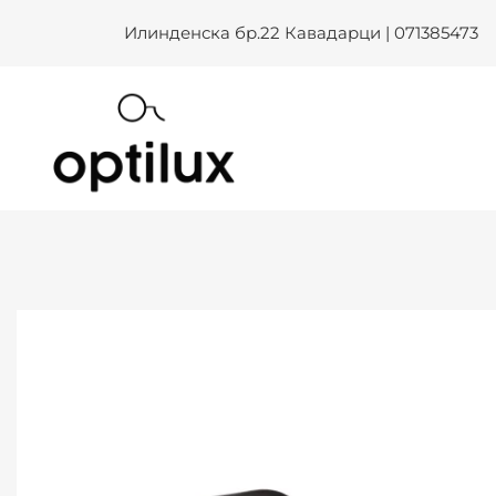
KENZO KZ 50178I 001 OPT – O
Skip
Илинденска бр.22 Кавадарци | 071385473
to
content