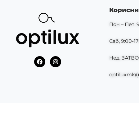
Корисни
Пон – Пет, 9
Саб, 9:00-17
Нед, ЗАТВ
F
I
a
n
c
s
optiluxmk
e
t
b
a
o
g
o
r
k
a
m
©2025 OPTILUX.MK СИТЕ ПРАВА СЕ ЗАДРЖАНИ.