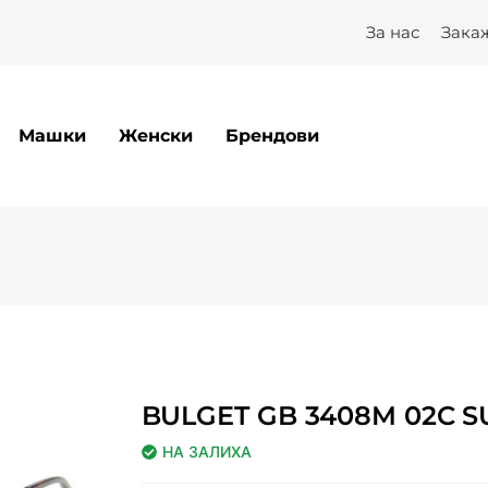
 Optilux
За нас
Зака
Машки
Женски
Брендови
BULGET GB 3408M 02C S
НА ЗАЛИХА