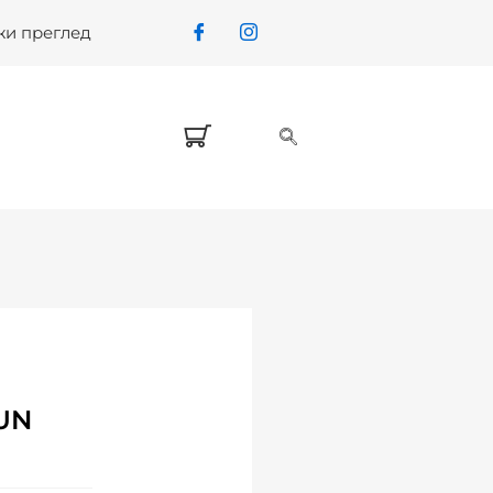
жи преглед
UN