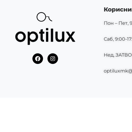
Корисни
Пон – Пет, 9
Саб, 9:00-17
Нед, ЗАТВ
F
I
a
n
c
s
optiluxmk
e
t
b
a
o
g
o
r
k
a
m
©2025 OPTILUX.MK СИТЕ ПРАВА СЕ ЗАДРЖАНИ.