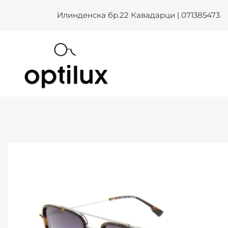
BULGET GB 3408M 02C SUN –
Skip
Илинденска бр.22 Кавадарци | 071385473
to
content