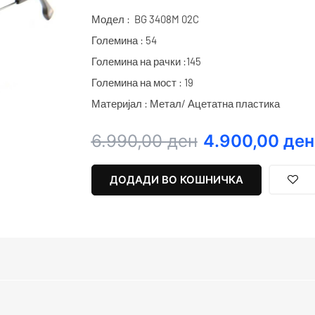
Модел : BG 3408M 02C
Големина : 54
Големина на рачки :145
Големина на мост : 19
Материјал : Метал/ Ацетатна пластика
Original
Current
6.990,00
ден
4.900,00
ден
price
price
was:
is:
ДОДАДИ ВО КОШНИЧКА
6.990,00 ден.
4.900,00 ден.