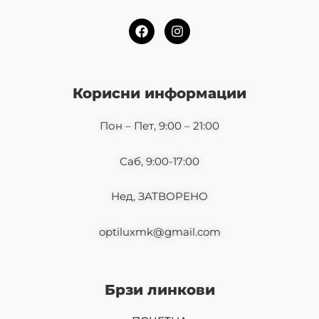
F
I
a
n
c
s
e
t
b
a
o
g
Корисни информации
o
r
k
a
m
Пон – Пет, 9:00 – 21:00
Саб, 9:00-17:00
Нед, ЗАТВОРЕНО
optiluxmk@gmail.com
Брзи линкови