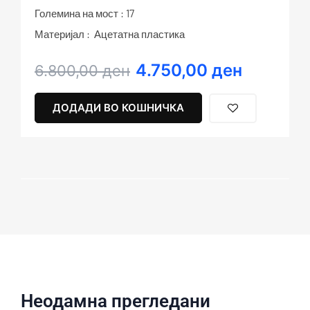
Големина на мост : 17
Материјал : Ацетатна пластика
4.750,00
ден
Original
Current
6.800,00
ден
price
price
was:
is:
ДОДАДИ ВО КОШНИЧКА
6.800,00 ден.
4.750,00 ден.
Неодамна прегледани