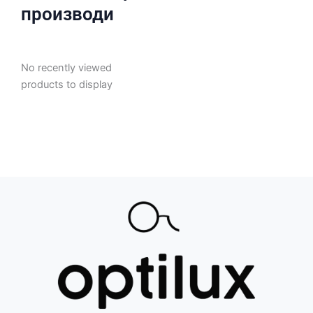
производи
No recently viewed
products to display