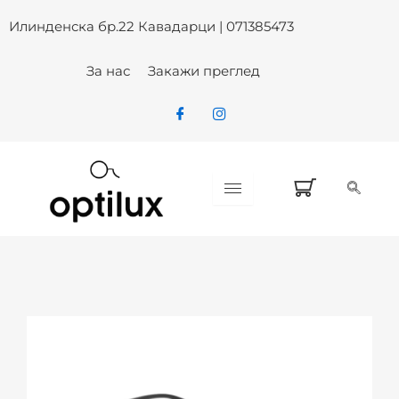
Skip
Илинденска бр.22 Кавадарци | 071385473
to
content
За нас
Закажи преглед