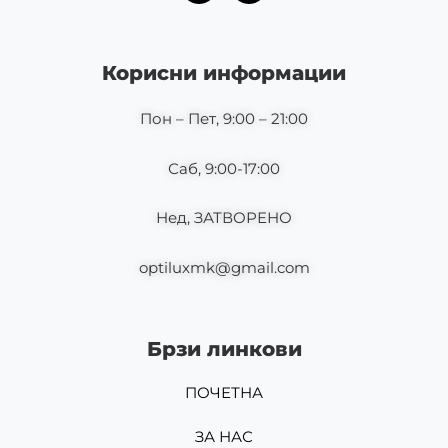
c
s
e
t
b
a
o
g
Корисни информации
o
r
k
a
m
Пон – Пет, 9:00 – 21:00
Саб, 9:00-17:00
Нед, ЗАТВОРЕНО
optiluxmk@gmail.com
Брзи линкови
ПОЧЕТНА
ЗА НАС