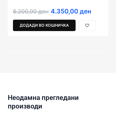
4.350,00
ден
Original
Current
6.200,00
ден
price
price
was:
is:
ДОДАДИ ВО КОШНИЧКА
6.200,00 ден.
4.350,00 ден.
Неодамна прегледани
производи