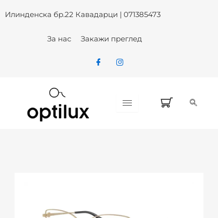
ARMANI EXCHANGE AX 1063 611
Skip
Илинденска бр.22 Кавадарци | 071385473
to
content
За нас
Закажи преглед