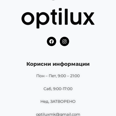
F
I
a
n
c
s
e
t
b
a
o
g
Корисни информации
o
r
k
a
m
Пон – Пет, 9:00 – 21:00
Саб, 9:00-17:00
Нед, ЗАТВОРЕНО
optiluxmk@gmail.com