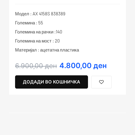
Модел : AX 4158S 838389
Големина : 55
Големина на рачки :140
Големина на мост : 20
Материјал : ацетатна пластика
4.800,00
ден
Original
Current
6.900,00
ден
price
price
was:
is:
ДОДАДИ ВО КОШНИЧКА
6.900,00 ден.
4.800,00 ден.