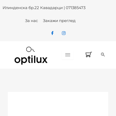
ARMANI EXCHANGE AX 4158S 83
Skip
Илинденска бр.22 Кавадарци | 071385473
to
content
За нас
Закажи преглед