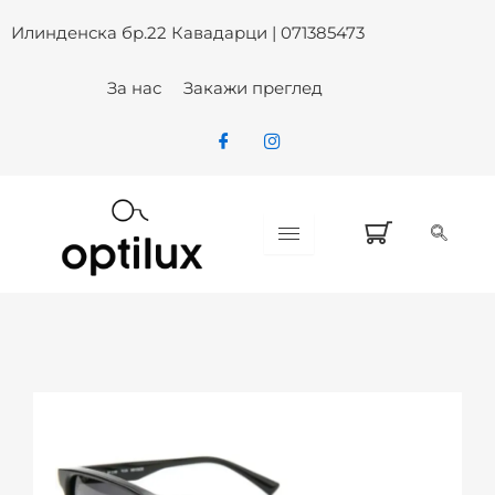
Skip
Илинденска бр.22 Кавадарци | 071385473
to
content
За нас
Закажи преглед