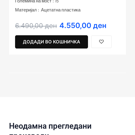
Големина на мост : 15
Материјал : Ацетатна пластика
4.550,00
ден
Original
Current
6.490,00
ден
price
price
was:
is:
ДОДАДИ ВО КОШНИЧКА
6.490,00 ден.
4.550,00 ден.
Неодамна прегледани