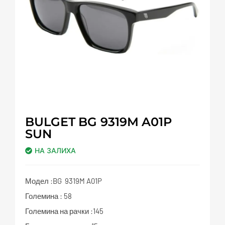
BULGET BG 9319M A01P
SUN
НА ЗАЛИХА
Модел :BG 9319M A01P
Големина : 58
Големина на рачки :145