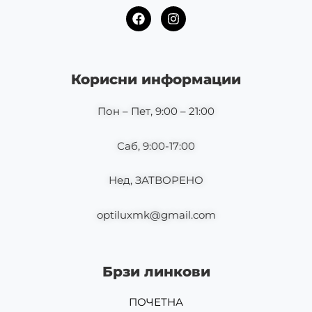
F
I
a
n
c
s
e
t
b
a
o
g
Корисни информации
o
r
k
a
m
Пон – Пет, 9:00 – 21:00
Саб, 9:00-17:00
Нед, ЗАТВОРЕНО
optiluxmk@gmail.com
Брзи линкови
ПОЧЕТНА