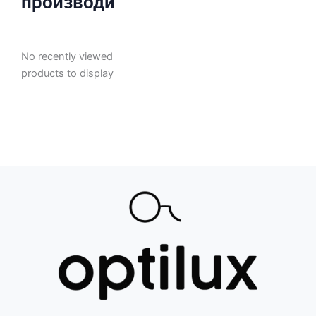
производи
No recently viewed
products to display