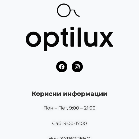
F
I
a
n
c
s
e
t
b
a
o
g
Корисни информации
o
r
k
a
m
Пон – Пет, 9:00 – 21:00
Саб, 9:00-17:00
Нед, ЗАТВОРЕНО