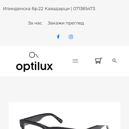
Skip
Илинденска бр.22 Кавадарци | 071385473
to
content
За нас
Закажи преглед