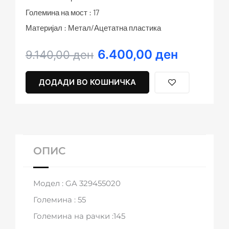
Големина на мост : 17
Материјал : Метал/Ацетатна пластика
6.400,00
ден
Original
Current
9.140,00
ден
price
price
was:
is:
ДОДАДИ ВО КОШНИЧКА
9.140,00 ден.
6.400,00 ден.
ОПИС
Модел : GA 329455020
Големина : 55
Големина на рачки :145