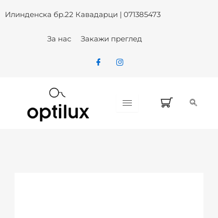
Skip
Илинденска бр.22 Кавадарци | 071385473
to
content
За нас
Закажи преглед