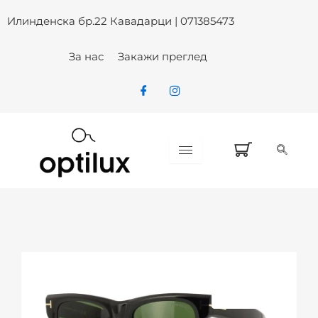
Skip
Илинденска бр.22 Кавадарци | 071385473
to
content
За нас
Закажи преглед