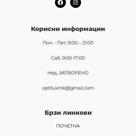
a
n
c
s
e
t
b
a
o
g
Корисни информации
o
r
k
a
m
Пон – Пет, 9:00 – 21:00
Саб, 9:00-17:00
Нед, ЗАТВОРЕНО
optiluxmk@gmail.com
Брзи линкови
ПОЧЕТНА