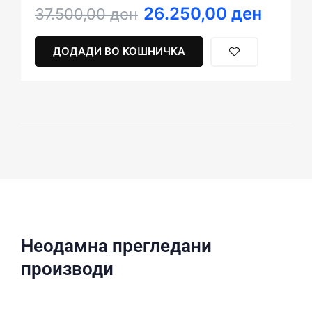
26.250,00
ден
Original
Current
37.500,00
ден
price
price
was:
is:
ДОДАДИ ВО КОШНИЧКА
37.500,00 ден.
26.250,00 ден.
Неодамна прегледани
производи