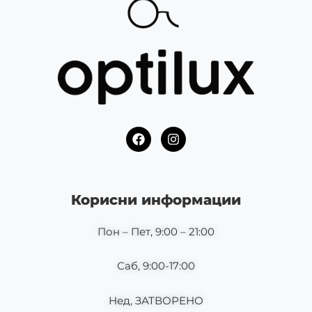
F
I
a
n
c
s
e
t
b
a
o
g
Корисни информации
o
r
k
a
m
Пон – Пет, 9:00 – 21:00
Саб, 9:00-17:00
Нед, ЗАТВОРЕНО