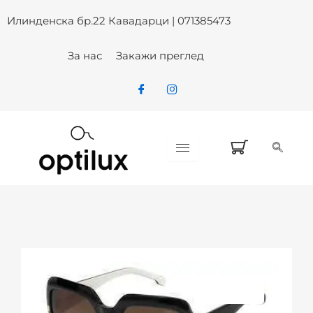
Skip
Илинденска бр.22 Кавадарци | 071385473
to
content
За нас
Закажи преглед