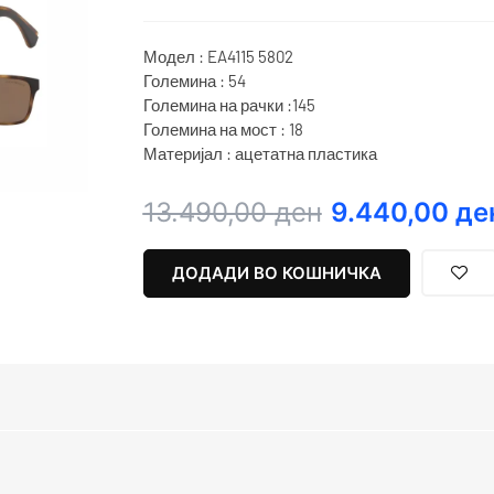
Модел : EA4115 5802
Големина : 54
Големина на рачки :145
Големина на мост : 18
Материјал : ацетатна пластика
Original
Current
13.490,00
ден
9.440,00
де
price
price
was:
is:
ДОДАДИ ВО КОШНИЧКА
13.490,00 ден.
9.440,00 ден.