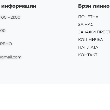
 информации
Брзи линко
ПОЧЕТНА
:00 – 21:00
ЗА НАС
:00
ЗАКАЖИ ПРЕГ
КОШНИЧКА
ОРЕНО
НАПЛАТА
КОНТАКТ
@gmail.com
Изр
Powered by
Built & hosted by
Solaris MK
sajtovi.mk