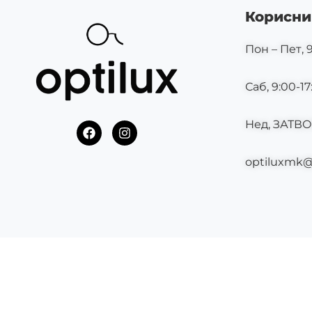
Корисни
Пон – Пет, 9
Саб, 9:00-17
Нед, ЗАТВ
F
I
a
n
c
s
optiluxmk
e
t
b
a
o
g
o
r
k
a
m
©2025 OPTILUX.MK СИТЕ ПРАВА СЕ ЗАДРЖАНИ.