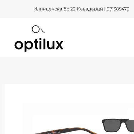
EMPORIO ARMANI EA 4115 580
Skip
Илинденска бр.22 Кавадарци | 071385473
to
content