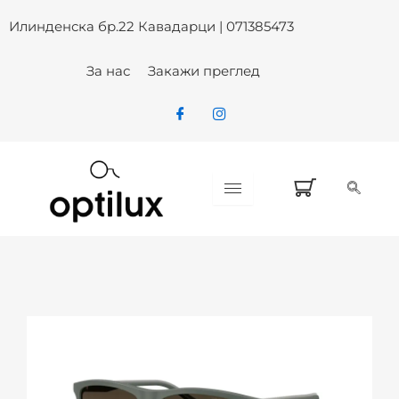
Skip
Илинденска бр.22 Кавадарци | 071385473
to
content
За нас
Закажи преглед