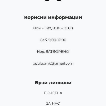
c
s
e
t
b
a
o
g
Корисни информации
o
r
k
a
m
Пон – Пет, 9:00 – 21:00
Саб, 9:00-17:00
Нед, ЗАТВОРЕНО
optiluxmk@gmail.com
Брзи линкови
ПОЧЕТНА
ЗА НАС