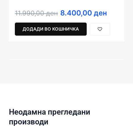
8.400,00
ден
Original
Current
11.990,00
ден
price
price
was:
is:
ДОДАДИ ВО КОШНИЧКА
11.990,00 ден.
8.400,00 ден.
Неодамна прегледани
производи