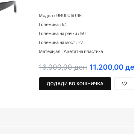
Модел : GMOOO16 01B
Големина : 53
Големина на рачки :140
Големина на мост : 22
Материјал : Ацетатна пластика
Original
Current
16.000,00
ден
11.200,00
де
price
price
was:
is:
ДОДАДИ ВО КОШНИЧКА
16.000,00 ден.
11.200,00 ден.