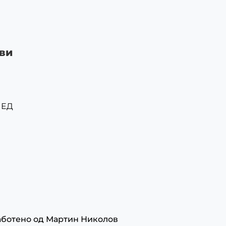
ви
ЛЕД
аботено од
Мартин Николов