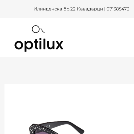
Skip
Илинденска бр.22 Кавадарци | 071385473
to
content