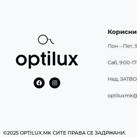
Корисни
Пон – Пет, 9
Саб, 9:00-17
Нед, ЗАТВ
F
I
a
n
c
s
optiluxmk
e
t
b
a
o
g
o
r
k
a
m
©2025 OPTILUX.MK СИТЕ ПРАВА СЕ ЗАДРЖАНИ.