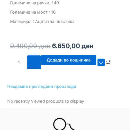
Големина на рачки :140
Големина на мост : 16
Материјал : Ацетатна пластика
Original
Current
9.490,00
ден
6.650,00
ден
price
price
KARL
was:
is:
Додади во кошничка
LAGERFELD
9.490,00 ден.
6.650,00 де
KL
991
002
Неодамна прегледани производи
OPT
quantity
No recently viewed products to display