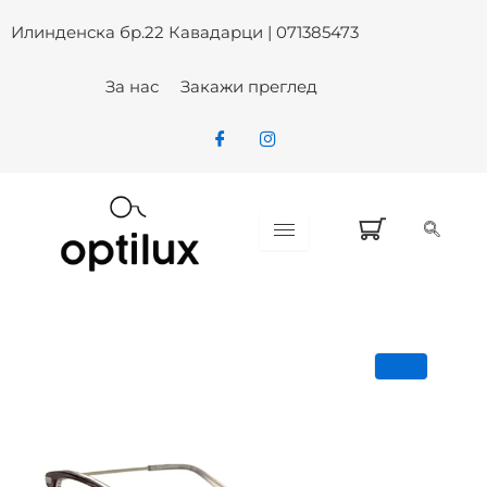
Skip
Илинденска бр.22 Кавадарци | 071385473
to
content
За нас
Закажи преглед