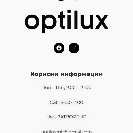
F
I
a
n
c
s
e
t
b
a
o
g
Корисни информации
o
r
k
a
m
Пон – Пет, 9:00 – 21:00
Саб, 9:00-17:00
Нед, ЗАТВОРЕНО
optiluxmk@gmail.com