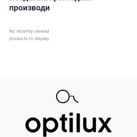
производи
No recently viewed
products to display