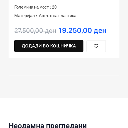
Големина на мост : 20
Материјал : Ацетатна пластика
19.250,00
ден
Original
Current
27.500,00
ден
price
price
was:
is:
ДОДАДИ ВО КОШНИЧКА
27.500,00 ден.
19.250,00 ден.
Неодамна прегледани