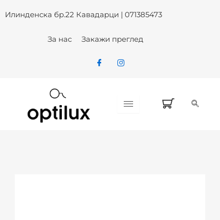
Skip
Илинденска бр.22 Кавадарци | 071385473
to
content
За нас
Закажи преглед