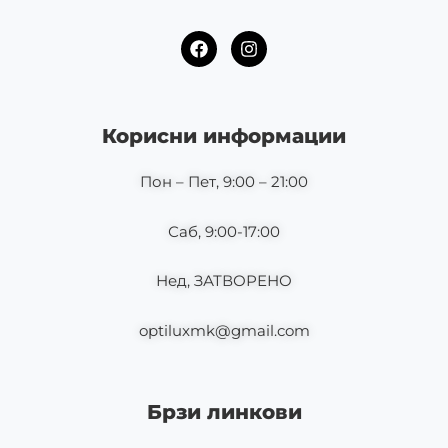
F
I
a
n
c
s
e
t
b
a
o
g
Корисни информации
o
r
k
a
m
Пон – Пет, 9:00 – 21:00
Саб, 9:00-17:00
Нед, ЗАТВОРЕНО
optiluxmk@gmail.com
Брзи линкови