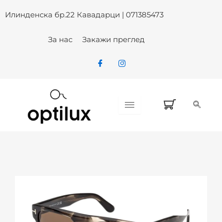
Skip
Илинденска бр.22 Кавадарци | 071385473
to
content
За нас
Закажи преглед