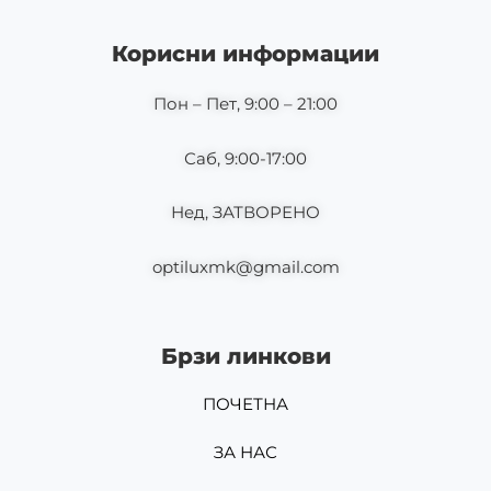
e
t
b
a
o
g
Корисни информации
o
r
k
a
m
Пон – Пет, 9:00 – 21:00
Саб, 9:00-17:00
Нед, ЗАТВОРЕНО
optiluxmk@gmail.com
Брзи линкови
ПОЧЕТНА
ЗА НАС