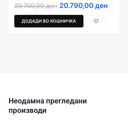
20.790,00
ден
Original
Current
29.700,00
ден
price
price
was:
is:
ДОДАДИ ВО КОШНИЧКА
29.700,00 ден.
20.790,00 ден.
Неодамна прегледани
производи