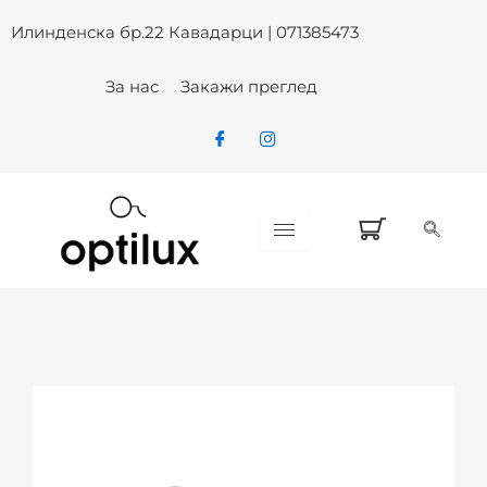
Skip
Илинденска бр.22 Кавадарци | 071385473
to
content
За нас
Закажи преглед