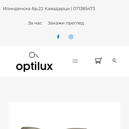
Skip
Илинденска бр.22 Кавадарци | 071385473
to
content
За нас
Закажи преглед