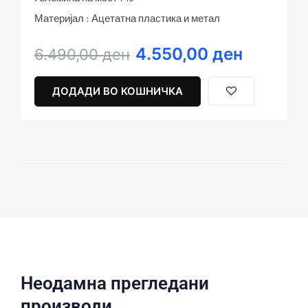
Материјал : Ацетатна пластика и метал
4.550,00
ден
Original
Current
6.490,00
ден
price
price
was:
is:
ДОДАДИ ВО КОШНИЧКА
6.490,00 ден.
4.550,00 ден.
Неодамна прегледани
производи