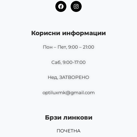
F
I
a
n
c
s
e
t
b
a
o
g
Корисни информации
o
r
k
a
m
Пон – Пет, 9:00 – 21:00
Саб, 9:00-17:00
Нед, ЗАТВОРЕНО
optiluxmk@gmail.com
Брзи линкови
ПОЧЕТНА