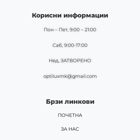
e
t
b
a
o
g
Корисни информации
o
r
k
a
m
Пон – Пет, 9:00 – 21:00
Саб, 9:00-17:00
Нед, ЗАТВОРЕНО
optiluxmk@gmail.com
Брзи линкови
ПОЧЕТНА
ЗА НАС