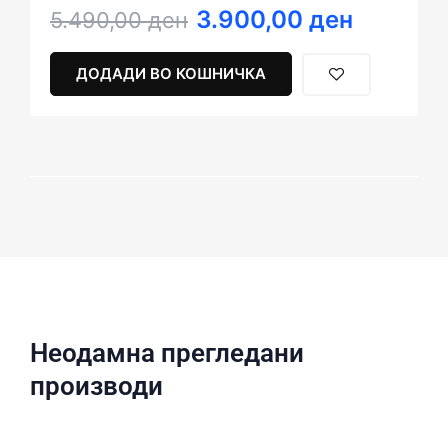
3.900,00
ден
Original
Current
5.490,00
ден
price
price
was:
is:
ДОДАДИ ВО КОШНИЧКА
5.490,00 ден.
3.900,00 ден.
Неодамна прегледани
производи