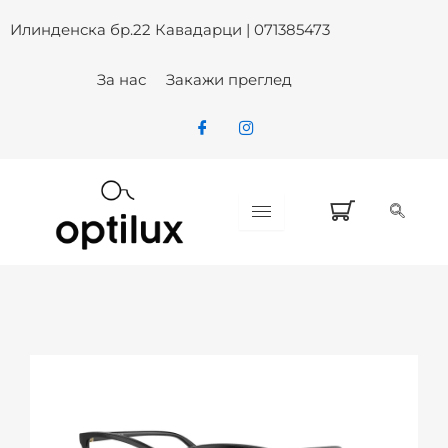
Skip
Илинденска бр.22 Кавадарци | 071385473
to
content
За нас
Закажи преглед