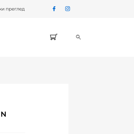
жи преглед
UN