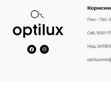
Корисни
Пон – Пет, 9
Саб, 9:00-17
Нед, ЗАТВ
F
I
a
n
c
s
optiluxmk
e
t
b
a
o
g
o
r
k
a
m
©2025 OPTILUX.MK СИТЕ ПРАВА СЕ ЗАДРЖАНИ.