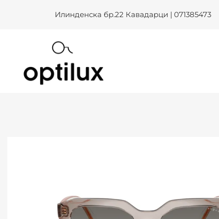
Skip
Илинденска бр.22 Кавадарци | 071385473
to
content