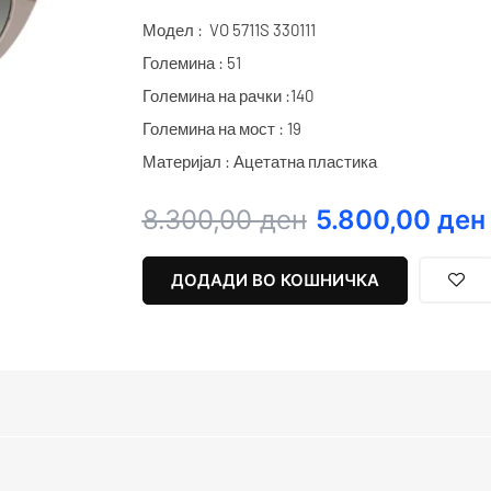
Модел : VO 5711S 330111
Големина : 51
Големина на рачки :140
Големина на мост : 19
Материјал : Ацетатна пластика
Original
Current
8.300,00
ден
5.800,00
ден
price
price
was:
is:
ДОДАДИ ВО КОШНИЧКА
8.300,00 ден.
5.800,00 ден.