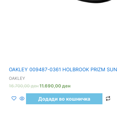
OAKLEY 009487-0361 HOLBROOK PRIZM SUN
OAKLEY
16.700,00
ден
11.690,00
ден
Додади во кошничка
30%