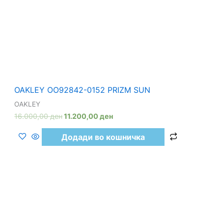
OAKLEY OO92842-0152 PRIZM SUN
OAKLEY
16.000,00
ден
11.200,00
ден
Додади во кошничка
30%