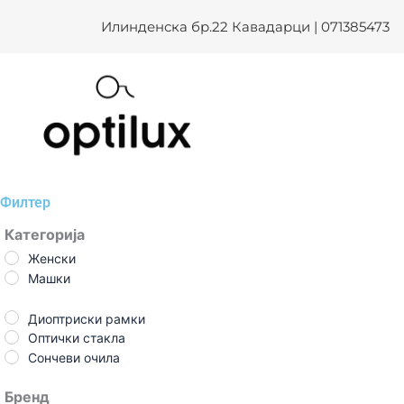
Skip
Илинденска бр.22 Кавадарци | 071385473
to
content
Филтер
Категорија
Женски
Машки
Диоптриски рамки
Оптички стакла
Сончеви очила
Бренд