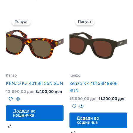
Original
Current
Original
Cur
price
price
price
pri
Попуст
Попуст
was:
is:
was:
is:
13.990,00 ден.
8.400,00 ден.
15.990,00 ден.
11.
Kenzo
Kenzo
KENZO KZ 40158I 55N SUN
Kenzo KZ 40158I4996E
SUN
13.990,00
ден
8.400,00
ден
15.990,00
ден
11.200,00
ден
Додади во
кошничка
Додади во
кошничка