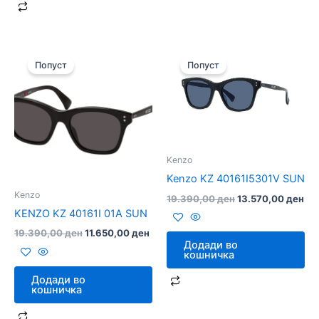
Original
Current
Original
Cur
price
price
price
pri
Попуст
Попуст
was:
is:
was:
is:
19.390,00 ден.
11.650,00 ден.
19.390,00 ден.
13.
Kenzo
Kenzo KZ 40161I5301V SUN
Kenzo
19.390,00
ден
13.570,00
ден
KENZO KZ 40161I 01A SUN
19.390,00
ден
11.650,00
ден
Додади во
кошничка
Додади во
кошничка