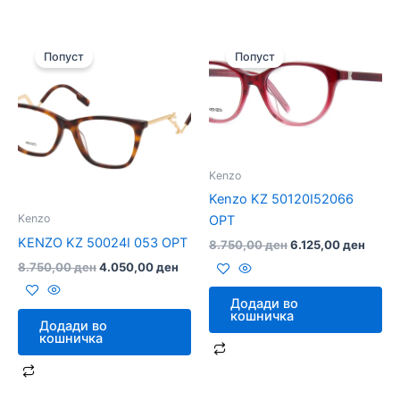
Original
Current
Original
Curre
price
price
price
price
Попуст
Попуст
was:
is:
was:
is:
8.750,00 ден.
4.050,00 ден.
8.750,00 ден.
6.125
Kenzo
Kenzo KZ 50120I52066
Kenzo
OPT
KENZO KZ 50024I 053 OPT
8.750,00
ден
6.125,00
ден
8.750,00
ден
4.050,00
ден
Додади во
кошничка
Додади во
кошничка