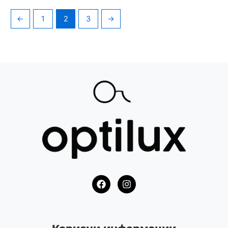
←
1
2
3
→
F
I
a
n
c
s
e
t
b
a
o
g