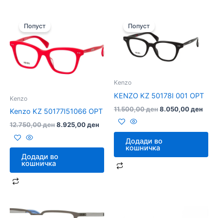
Original
Current
Original
Curr
price
price
price
pric
Попуст
Попуст
was:
is:
was:
is:
12.750,00 ден.
8.925,00 ден.
11.500,00 ден.
8.05
Kenzo
KENZO KZ 50178I 001 OPT
Kenzo
11.500,00
ден
8.050,00
ден
Kenzo KZ 50177I51066 OPT
12.750,00
ден
8.925,00
ден
Додади во
кошничка
Додади во
кошничка
Original
Current
Original
Curre
price
price
price
price