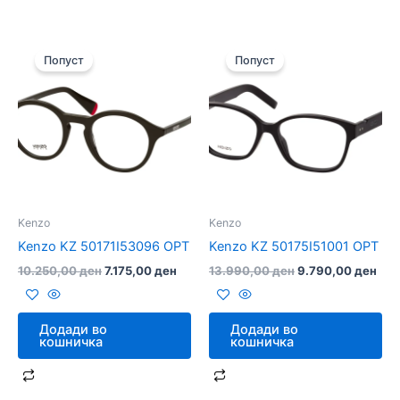
Original
Current
Original
Cur
price
price
price
pric
Попуст
Попуст
was:
is:
was:
is:
10.250,00 ден.
7.175,00 ден.
13.990,00 ден.
9.7
Kenzo
Kenzo
Kenzo KZ 50171I53096 OPT
Kenzo KZ 50175I51001 OPT
10.250,00
ден
7.175,00
ден
13.990,00
ден
9.790,00
ден
Додади во
Додади во
кошничка
кошничка