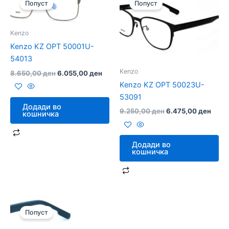
Попуст
Попуст
was:
is:
was:
is:
8.650,00 ден.
6.055,00 ден.
9.250,00 ден.
6.475
Kenzo
Kenzo KZ OPT 50001U-
54013
Kenzo
8.650,00
ден
6.055,00
ден
Kenzo KZ OPT 50023U-
53091
Додади во
9.250,00
ден
6.475,00
ден
кошничка
Додади во
кошничка
Original
Current
price
price
Попуст
was:
is:
8.290,00 ден.
5.800,00 ден.