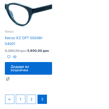
Kenzo
Kenzo KZ OPT 50048I-
54001
8.290,00
ден
5.800,00
ден
Додади во
кошничка
←
1
2
3