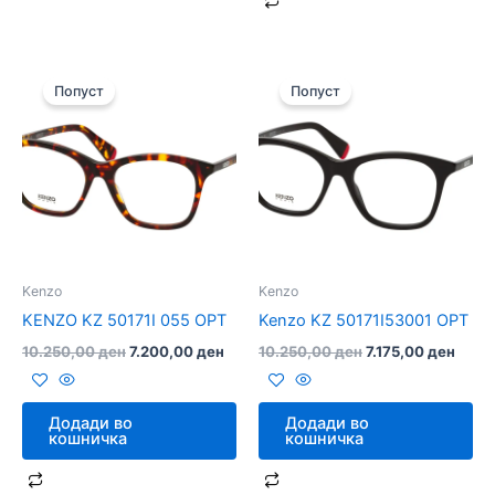
Original
Current
Original
Curre
price
price
price
price
Попуст
Попуст
was:
is:
was:
is:
10.250,00 ден.
7.200,00 ден.
10.250,00 ден.
7.175
Kenzo
Kenzo
KENZO KZ 50171I 055 OPT
Kenzo KZ 50171I53001 OPT
10.250,00
ден
7.200,00
ден
10.250,00
ден
7.175,00
ден
Додади во
Додади во
кошничка
кошничка