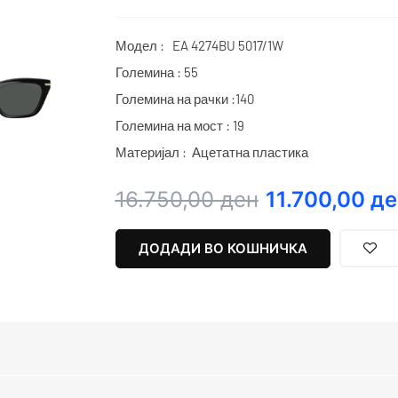
Модел : EA 4274BU 5017/1W
Големина : 55
Големина на рачки :140
Големина на мост : 19
Материјал : Ацетатна пластика
Original
Current
16.750,00
ден
11.700,00
де
price
price
was:
is:
ДОДАДИ ВО КОШНИЧКА
16.750,00 ден.
11.700,00 ден.