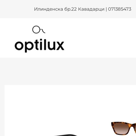
Skip
Илинденска бр.22 Кавадарци | 071385473
to
content