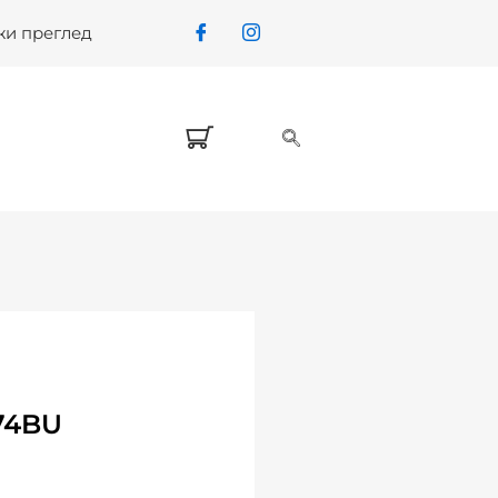
жи преглед
74BU