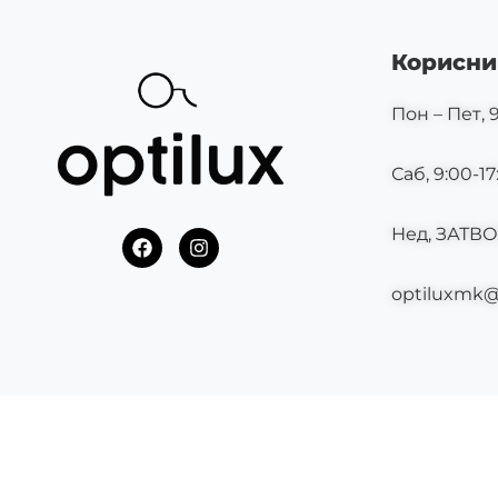
Корисни
Пон – Пет, 9
Саб, 9:00-17
Нед, ЗАТВ
F
I
a
n
c
s
optiluxmk
e
t
b
a
o
g
o
r
k
a
m
©2025 OPTILUX.MK СИТЕ ПРАВА СЕ ЗАДРЖАНИ.