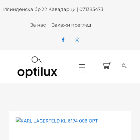
Skip
Илинденска бр.22 Кавадарци | 071385473
to
content
За нас
Закажи преглед