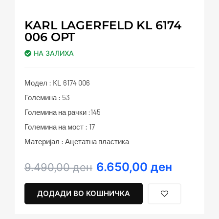
KARL LAGERFELD KL 6174
006 OPT
НА ЗАЛИХА
Модел : KL 6174 006
Големина : 53
Големина на рачки :145
Големина на мост : 17
Материјал : Ацетатна пластика
6.650,00
ден
Original
Current
9.490,00
ден
price
price
was:
is:
ДОДАДИ ВО КОШНИЧКА
9.490,00 ден.
6.650,00 ден.