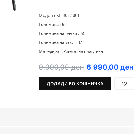
Модел : KL 6097 001
Големина : 55
Големина на рачки :145
Големина на мост : 17
Материјал : Ацетатна пластика
Original
Current
9.990,00
ден
6.990,00
ден
price
price
was:
is:
ДОДАДИ ВО КОШНИЧКА
9.990,00 ден.
6.990,00 ден.