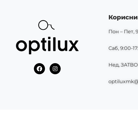
Корисни
Пон – Пет, 9
Саб, 9:00-17
Нед, ЗАТВ
F
I
a
n
c
s
optiluxmk
e
t
b
a
o
g
o
r
k
a
m
©2025 OPTILUX.MK СИТЕ ПРАВА СЕ ЗАДРЖАНИ.