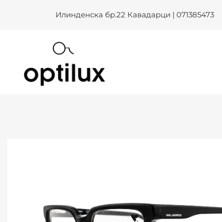
KARL LAGERFELD KL 6097 001
Skip
Илинденска бр.22 Кавадарци | 071385473
to
content