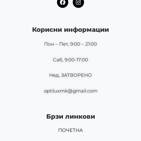
a
n
c
s
e
t
b
a
o
g
Корисни информации
o
r
k
a
m
Пон – Пет, 9:00 – 21:00
Саб, 9:00-17:00
Нед, ЗАТВОРЕНО
optiluxmk@gmail.com
Брзи линкови
ПОЧЕТНА