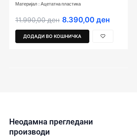
Материјал : Ацетатна пластика
8.390,00
ден
Original
Current
11.990,00
ден
price
price
was:
is:
ДОДАДИ ВО КОШНИЧКА
11.990,00 ден.
8.390,00 ден.
Неодамна прегледани
производи