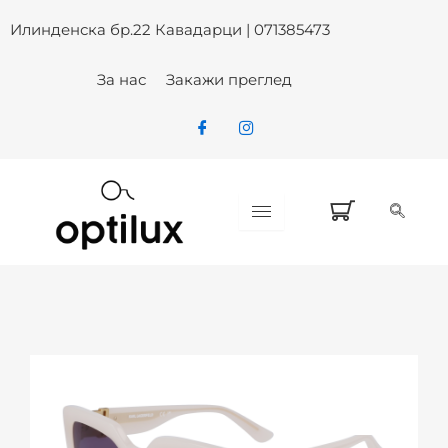
Skip
Илинденска бр.22 Кавадарци | 071385473
to
content
За нас
Закажи преглед