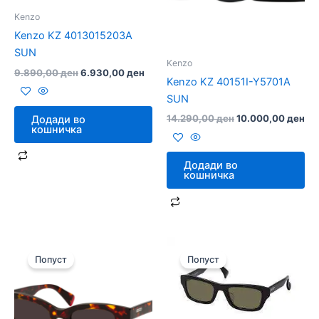
Kenzo
Kenzo KZ 4013015203A
SUN
Kenzo
9.890,00
ден
6.930,00
ден
Kenzo KZ 40151I-Y5701A
SUN
14.290,00
ден
10.000,00
ден
Додади во
кошничка
Додади во
кошничка
Original
Current
Original
Curr
price
price
price
pric
Попуст
Попуст
was:
is:
was:
is:
11.990,00 ден.
8.400,00 ден.
12.190,00 ден.
8.54