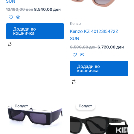
SUN
12.190,00
ден
8.540,00
ден
Kenzo
Додади во
Kenzo KZ 40123I5472Z
кошничка
SUN
9.590,00
ден
6.720,00
ден
Додади во
кошничка
Original
Current
Original
Cur
price
price
price
pri
Попуст
Попуст
was:
is:
was:
is:
9.890,00 ден.
6.930,00 ден.
14.290,00 ден.
10