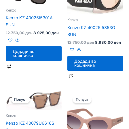
Kenzo
Kenzo KZ 40025I5301A
Kenzo
SUN
Kenzo KZ 40025I5353G
12.750,00
ден
8.925,00
ден
SUN
12.750,00
ден
8.930,00
ден
Додади во
кошничка
Додади во
кошничка
Original
Current
Original
Curre
price
price
price
price
Попуст
Попуст
was:
is:
was:
is:
12.190,00 ден.
8.540,00 ден.
9.590,00 ден.
6.72
Kenzo
Kenzo KZ 40079U6616S