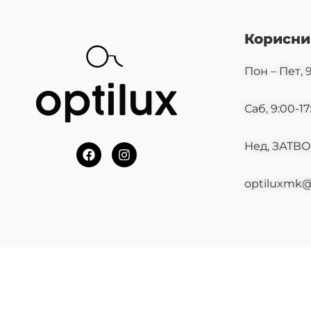
Корисни
Пон – Пет, 9
Саб, 9:00-17
Нед, ЗАТВ
F
I
a
n
c
s
optiluxmk
e
t
b
a
o
g
o
r
k
a
m
©2025 OPTILUX.MK СИТЕ ПРАВА СЕ ЗАДРЖАНИ.