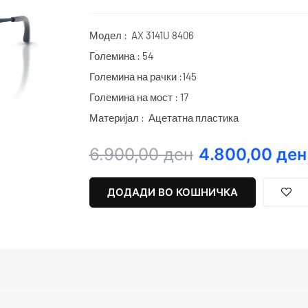
Модел : AX 3141U 8406
Големина : 54
Големина на рачки :145
Големина на мост : 17
Материјал : Ацетатна пластика
Original
Current
6.900,00
ден
4.800,00
ден
price
price
was:
is:
ДОДАДИ ВО КОШНИЧКА
6.900,00 ден.
4.800,00 ден.