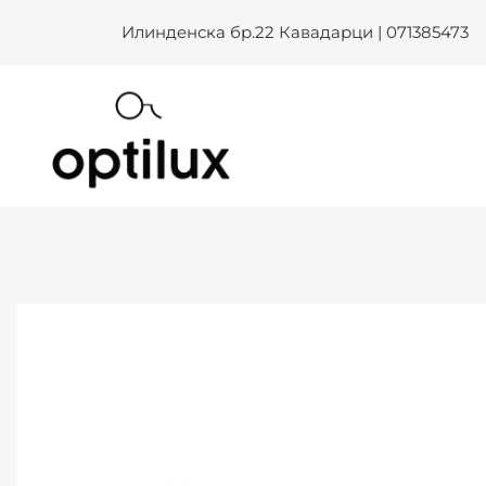
Skip
Илинденска бр.22 Кавадарци | 071385473
to
content