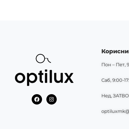
Корисни
Пон – Пет, 9
Саб, 9:00-17
Нед, ЗАТВ
F
I
a
n
c
s
optiluxmk
e
t
b
a
o
g
o
r