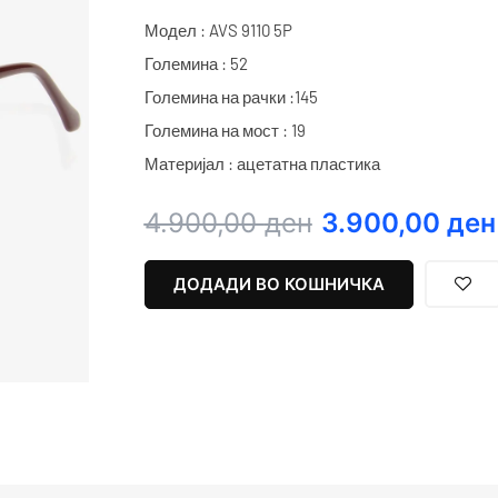
Модел : AVS 9110 5P
Големина : 52
Големина на рачки :145
Големина на мост : 19
Материјал : ацетатна пластика
Original
Current
4.900,00
ден
3.900,00
ден
price
price
was:
is:
ДОДАДИ ВО КОШНИЧКА
4.900,00 ден.
3.900,00 ден.