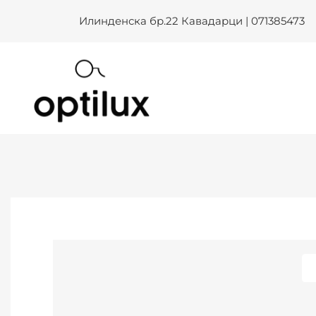
Skip
Илинденска бр.22 Кавадарци | 071385473
to
content