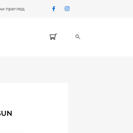
жи преглед
SUN