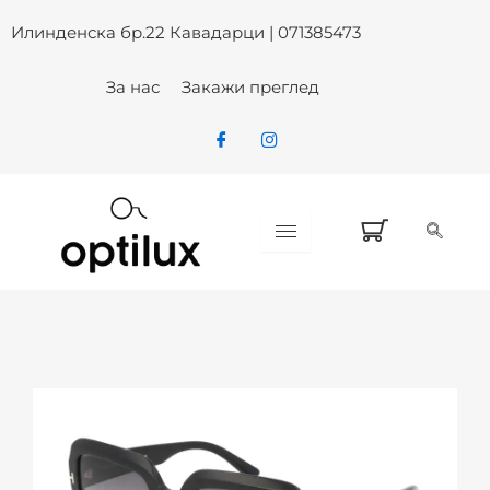
KAYA TOM FORD TF 1082 01B SU
Skip
Илинденска бр.22 Кавадарци | 071385473
to
content
За нас
Закажи преглед