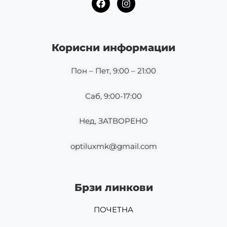
a
n
c
s
e
t
b
a
o
g
Корисни информации
o
r
k
a
m
Пон – Пет, 9:00 – 21:00
Саб, 9:00-17:00
Нед, ЗАТВОРЕНО
optiluxmk@gmail.com
Брзи линкови
ПОЧЕТНА