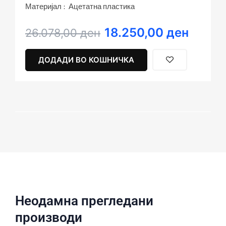
Материјал : Ацетатна пластика
18.250,00
ден
Original
Current
26.078,00
ден
price
price
was:
is:
ДОДАДИ ВО КОШНИЧКА
26.078,00 ден.
18.250,00 ден.
Неодамна прегледани
производи